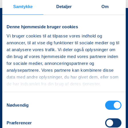
Samtykke
Detaljer
Om
Denne hjemmeside bruger cookies
Vi bruger cookies til at tilpasse vores indhold og
annoncer, til at vise dig funktioner til sociale medier og til
at analysere vores trafik. Vi deler også oplysninger om
din brug af vores hjemmeside med vores partnere inden
Det, der er vigtigt for samfundet, er vigtigt for os
for sociale medier, annonceringspartnere og
analysepartnere. Vores partnere kan kombinere disse
Vi skaber rammerne for meningsfulde møder mellem
data med andre oplysninger, du har givet dem, eller som
mere end 100.000 deltagere i hele landet med kurser,
de har indsamlet fra din brug af deres tjenester.
foredrag og oplevelser.
Samtykkevalg
LOF Fyn og Langeland
Nødvendig
Lundbyvej 15, Tåsinge
5700 Svendborg
Præferencer