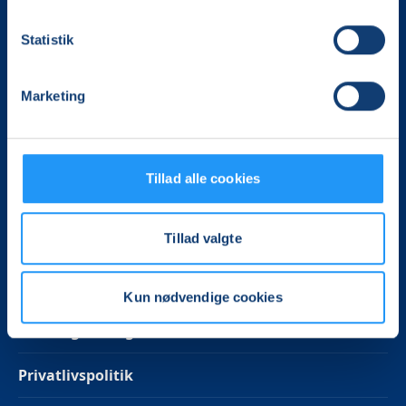
Tlf. 72 18 62 18
fynoglangeland@lof.dk
Statistik
CVR. 15333332
Marketing
Følg os på Facebook
Tillad alle cookies
Om LOF
Tillad valgte
Kontakt os
Spørgsmål og Svar
Kun nødvendige cookies
Betalingsbetingelser
Privatlivspolitik