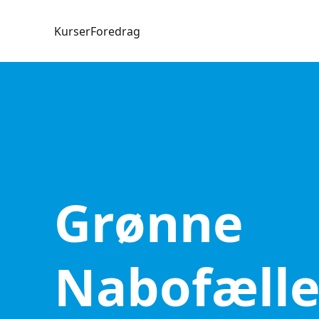
Kurser
Foredrag
Grønne
Nabofælle