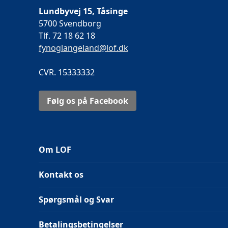
Lundbyvej 15, Tåsinge
5700 Svendborg
Tlf. 72 18 62 18
fynoglangeland@lof.dk
CVR. 15333332
Følg os på Facebook
Om LOF
Kontakt os
Spørgsmål og Svar
Betalingsbetingelser