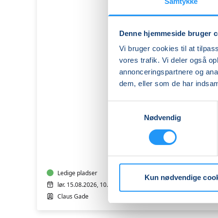
Samtykke
Denne hjemmeside bruger c
Vi bruger cookies til at tilpas
vores trafik. Vi deler også 
annonceringspartnere og anal
dem, eller som de har indsaml
Samtykkevalg
Fælles
Nødvendig
Cykeltur
på
Sydtåsinge
Ledige pladser
Kun nødvendige coo
lør. 15.08.2026, 10.00
Claus Gade