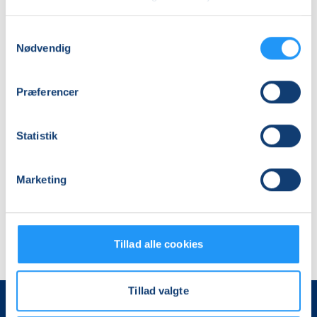
Samtykkevalg
Klaver
Nødvendig
-
begyndere
og
Præferencer
øvede
Venteliste
tirs. 01.09.2026, 18.00
Frederikssund
Statistik
Ulla Jørholt
Marketing
Tillad alle cookies
Tillad valgte