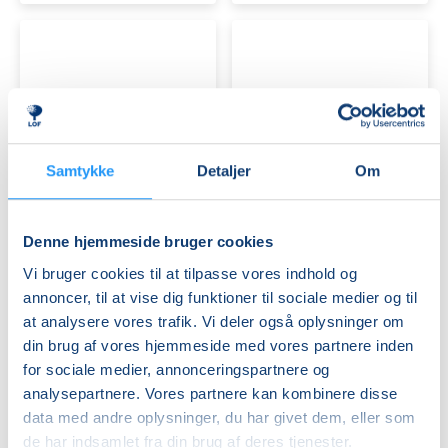
Guitar
Kvindekoret
Samtykke
Detaljer
Om
for
VIVA
letøvede
Denne hjemmeside bruger cookies
Få pladser
Ledige pladser
tors. 13.08.2026, 18.00
ons. 02.09.2026, 18.30
Vi bruger cookies til at tilpasse vores indhold og
Frederikssund
Frederikssund
annoncer, til at vise dig funktioner til sociale medier og til
Lasse Søndergaard Wahlgren
Freja Amalie Broszka
at analysere vores trafik. Vi deler også oplysninger om
din brug af vores hjemmeside med vores partnere inden
for sociale medier, annonceringspartnere og
analysepartnere. Vores partnere kan kombinere disse
data med andre oplysninger, du har givet dem, eller som
de har indsamlet fra din brug af deres tjenester.