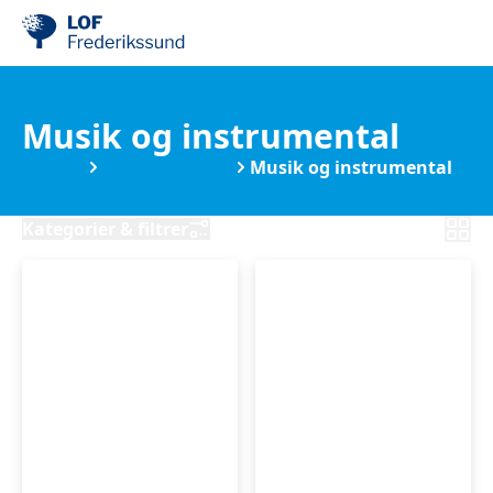
Musik og instrumental
Kurser
Frederikssund
Musik og instrumental
Kategorier & filtrer
Guitar
Guitar
for
for
øvede
begyndere