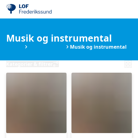
Musik og instrumental
Kurser
Frederikssund
Musik og instrumental
Kategorier & filtrer
Guitar
Guitar
for
for
øvede
begyndere