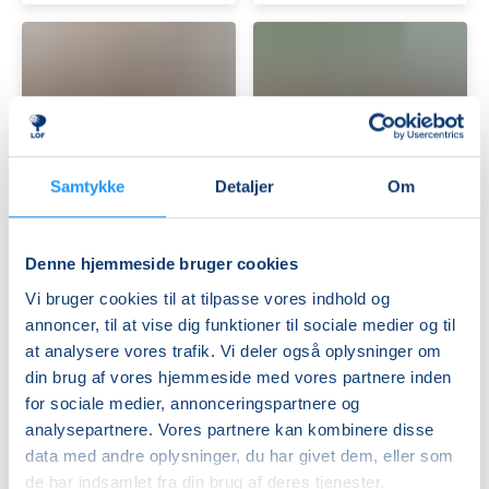
Guitar
Kvindekoret
Samtykke
Detaljer
Om
for
VIVA
letøvede
Denne hjemmeside bruger cookies
Få pladser
Ledige pladser
tors. 13.08.2026, 18.00
ons. 02.09.2026, 18.30
Vi bruger cookies til at tilpasse vores indhold og
Frederikssund
Frederikssund
annoncer, til at vise dig funktioner til sociale medier og til
Lasse Søndergaard Wahlgren
Freja Amalie Broszka
at analysere vores trafik. Vi deler også oplysninger om
din brug af vores hjemmeside med vores partnere inden
for sociale medier, annonceringspartnere og
analysepartnere. Vores partnere kan kombinere disse
data med andre oplysninger, du har givet dem, eller som
de har indsamlet fra din brug af deres tjenester.