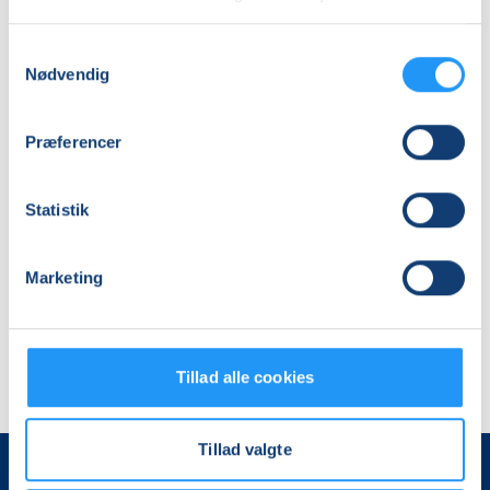
Samtykkevalg
Klaver
Nødvendig
-
begyndere
og
Præferencer
øvede
Venteliste
tirs. 01.09.2026, 18.00
Frederikssund
Statistik
Ulla Jørholt
Marketing
Tillad alle cookies
Tillad valgte