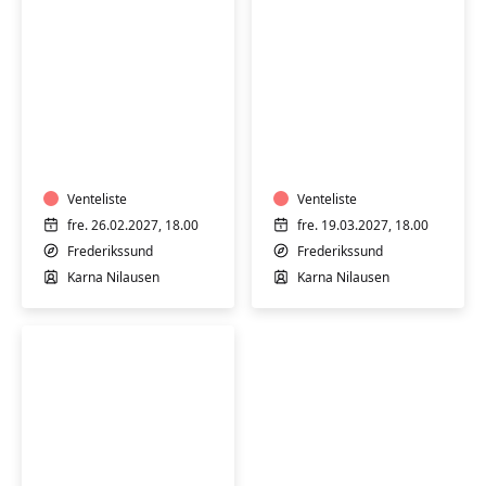
Syning
Syning
og
og
tilskæring
tilskæring
-
-
weekendkursus
Venteliste
weekendkursus
Venteliste
26.-28.
19.-21.
fre. 26.02.2027, 18.00
fre. 19.03.2027, 18.00
feb.
mar.
Frederikssund
Frederikssund
2027
2027
Karna Nilausen
Karna Nilausen
Syning