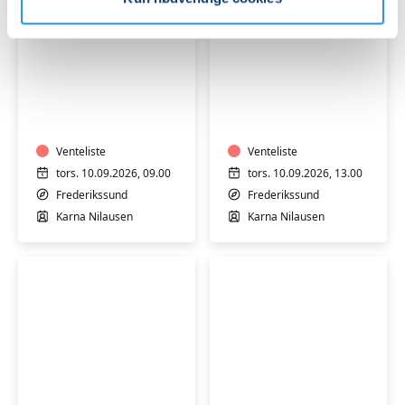
Syning
Syning
og
og
tilskæring
tilskæring
-
-
torsdag
Venteliste
torsdag
Venteliste
formiddag
eftermiddag
tors. 10.09.2026, 09.00
tors. 10.09.2026, 13.00
Frederikssund
Frederikssund
Karna Nilausen
Karna Nilausen
Frit
Syning