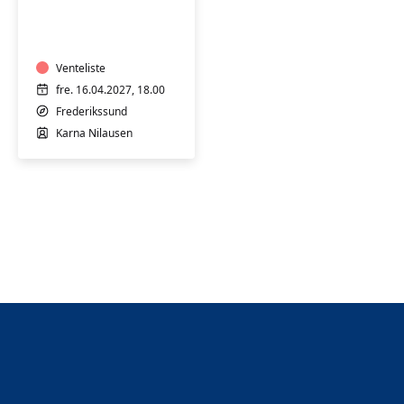
og
tilskæring
-
weekendkursus
Venteliste
16.-18.
fre. 16.04.2027, 18.00
apr.
Frederikssund
2027
Karna Nilausen