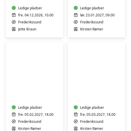
små
og
sting
Ledige pladser
dig,
Ledige pladser
der
fre. 04.12.2026, 10.00
lør. 23.01.2027, 09.00
stadig
Frederikssund
Frederikssund
er
Jette Braun
Kirsten Rømer
ny
i
faget
Syweekend
Syweekend
5.-7.
5.-7.
feb
mar.
2027
2027
Ledige pladser
Ledige pladser
fre. 05.02.2027, 18.00
fre. 05.03.2027, 18.00
Frederikssund
Frederikssund
Kirsten Rømer
Kirsten Rømer