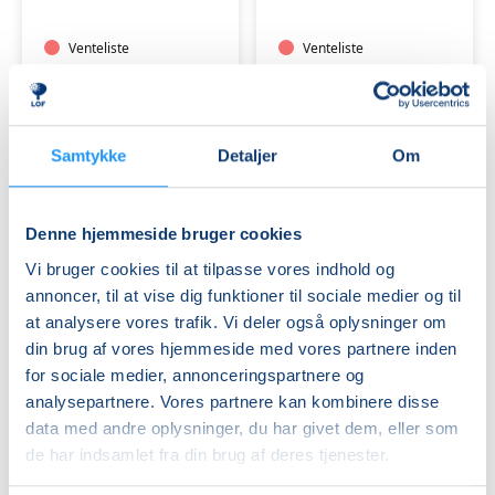
tilskæring
tilskæring
-
-
tirsdag
Venteliste
tirsdag
Venteliste
formiddag
aften
tirs. 08.09.2026, 09.00
tirs. 08.09.2026, 18.00
Frederikssund
Frederikssund
Karna Nilausen
Karna Nilausen
Samtykke
Detaljer
Om
Denne hjemmeside bruger cookies
Vi bruger cookies til at tilpasse vores indhold og
annoncer, til at vise dig funktioner til sociale medier og til
at analysere vores trafik. Vi deler også oplysninger om
Syning
Syning
din brug af vores hjemmeside med vores partnere inden
og
og
for sociale medier, annonceringspartnere og
tilskæring
tilskæring
-
-
analysepartnere. Vores partnere kan kombinere disse
tirsdag
Venteliste
onsdag
Venteliste
data med andre oplysninger, du har givet dem, eller som
eftermiddag
eftermiddag
tirs. 08.09.2026, 13.00
ons. 09.09.2026, 12.00
de har indsamlet fra din brug af deres tjenester.
Frederikssund
Frederikssund