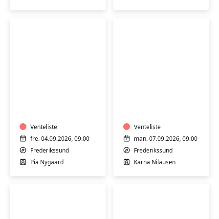
Syning
Syning
og
og
tilskæring
tilskæring
-
-
fredag
Venteliste
mandag
Venteliste
formiddag
formiddag
fre. 04.09.2026, 09.00
man. 07.09.2026, 09.00
Frederikssund
Frederikssund
Pia Nygaard
Karna Nilausen