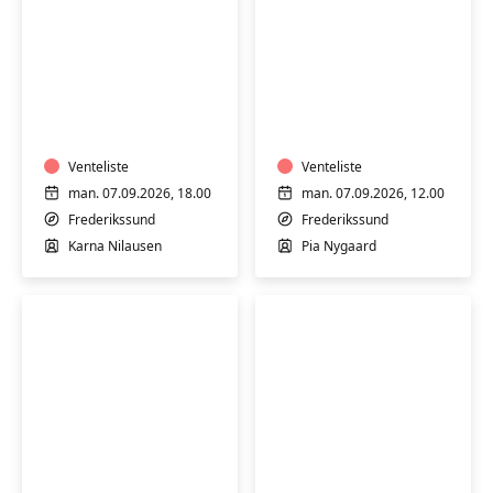
Syning
Syning
og
og
tilskæring
tilskæring
-
-
mandag
Venteliste
mandag
Venteliste
aften
eftermiddag
man. 07.09.2026, 18.00
man. 07.09.2026, 12.00
Frederikssund
Frederikssund
Karna Nilausen
Pia Nygaard
Syning
Syning
og
og