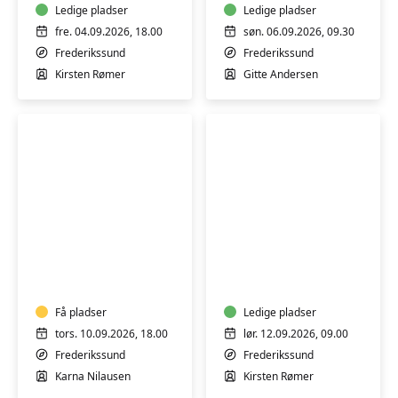
Ledige pladser
Ledige pladser
fre. 04.09.2026, 18.00
søn. 06.09.2026, 09.30
Frederikssund
Frederikssund
Kirsten Rømer
Gitte Andersen
Syning
Jakkesyning
og
-
tilskæring
lørdag/søndag
-
9
torsdag
Få pladser
gange
Ledige pladser
aften
tors. 10.09.2026, 18.00
lør. 12.09.2026, 09.00
Frederikssund
Frederikssund
Karna Nilausen
Kirsten Rømer