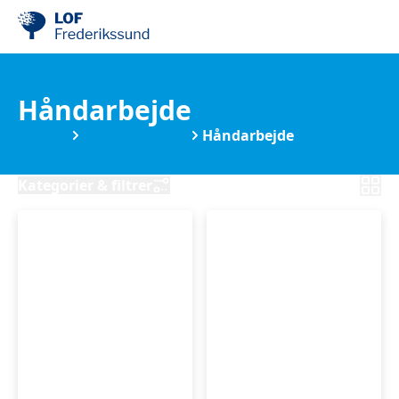
Håndarbejde
Kurser
Frederikssund
Håndarbejde
Kategorier & filtrer
Syweekend
Patchwork
4.-6.
-
sep.
Quiltning,
2026
Søndag