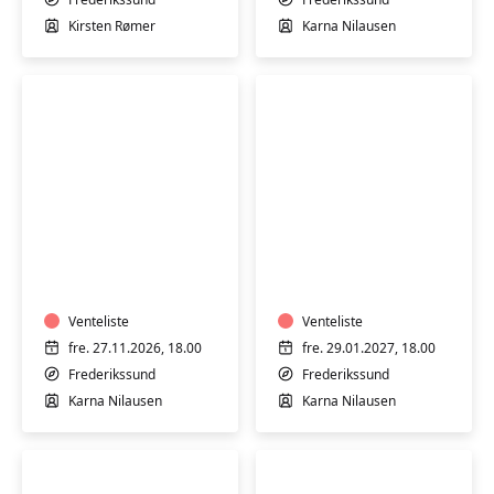
11-
2026
Kirsten Rømer
Karna Nilausen
14-
årige
Syning
Syning
og
og
tilskæring
tilskæring
-
-
weekendkursus
Venteliste
weekendkursus
Venteliste
27.-29.
29.-31.
fre. 27.11.2026, 18.00
fre. 29.01.2027, 18.00
nov.
jan.
Frederikssund
Frederikssund
2026
2027
Karna Nilausen
Karna Nilausen