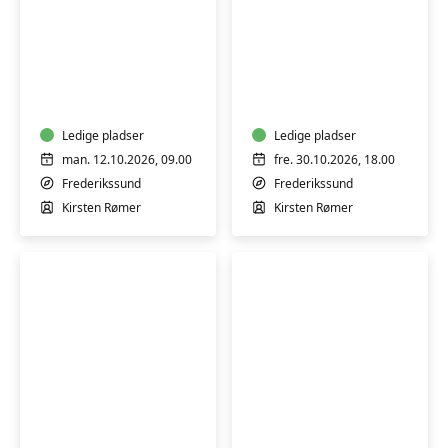
Barn/voksen
Syweekend
syning
30.
en
okt.
dag
-
i
Ledige pladser
1.
Ledige pladser
efterårsferien
nov.
man. 12.10.2026, 09.00
fre. 30.10.2026, 18.00
for
2026
Frederikssund
Frederikssund
7-
Kirsten Rømer
Kirsten Rømer
10-
årige
Sashiko
Syning
broderi
for
med
begyndere