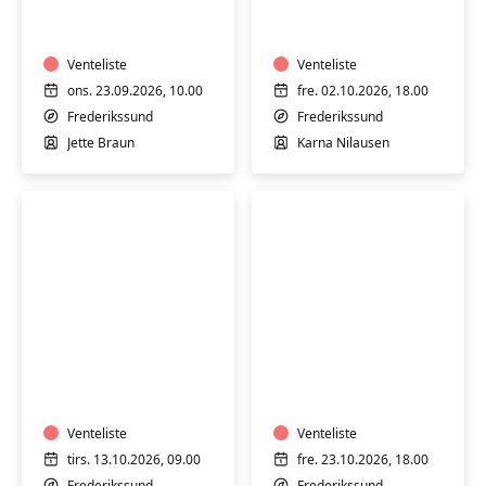
broderi
og
-
tilskæring
for
-
begyndere
Venteliste
weekendkursus
Venteliste
og
2.-4.
ons. 23.09.2026, 10.00
fre. 02.10.2026, 18.00
letøvede
okt..
Frederikssund
Frederikssund
2026
Jette Braun
Karna Nilausen
Barn/voksen
Syning
syning
og
2
tilskæring
dage
-
i
Venteliste
weekendkursus
Venteliste
efterårsferien
23.-25.
tirs. 13.10.2026, 09.00
fre. 23.10.2026, 18.00
for
okt.
Frederikssund
Frederikssund