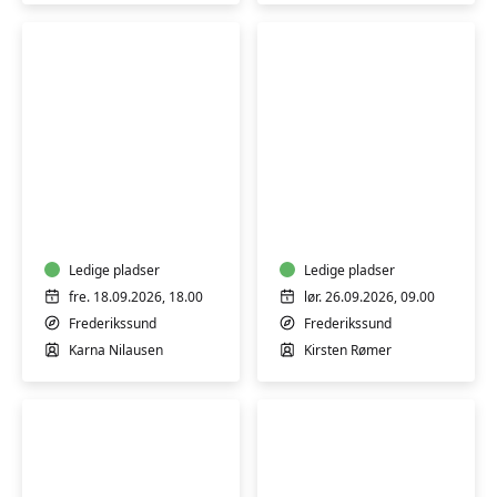
Syning
Syning
og
for
tilskæring
begyndere
-
og
weekendkursus
Ledige pladser
dig,
Ledige pladser
18.-20.
der
fre. 18.09.2026, 18.00
lør. 26.09.2026, 09.00
sep.
stadig
Frederikssund
Frederikssund
2026
er
Karna Nilausen
Kirsten Rømer
ny
i
faget